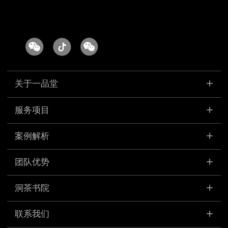
+
关于一品堂
+
发展历程
服务项目
组织架构
+
案例解析
一个系统
+
品牌创新策略
团队优势
办公场景
空间策略设计
+
洞茶书院
品牌文化
品牌推广传播
+
洞茶书院建设中 敬请期待
联系我们
企业增长赋能